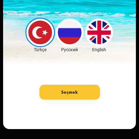
Leave comments
and discuss the
news
Download Free
Türkçe
Русский
English
Seçmek
Language: